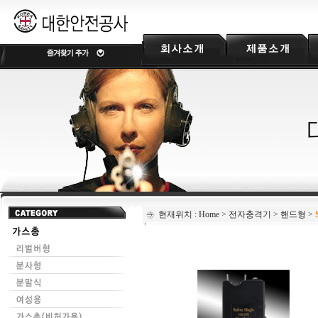
현재위치 :
Home
>
전자충격기
>
핸드형
>